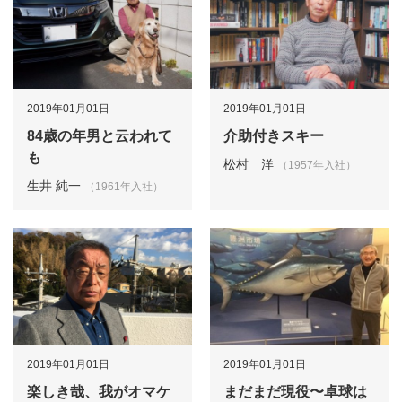
2019年01月01日
2019年01月01日
84歳の年男と云われて
介助付きスキー
も
松村 洋
（1957年入社）
生井 純一
（1961年入社）
2019年01月01日
2019年01月01日
楽しき哉、我がオマケ
まだまだ現役〜卓球は