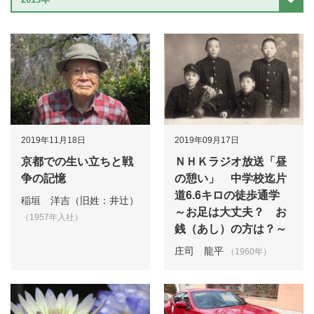
2019年11月18日
2019年09月17日
京都での生い立ちと戦
ＮＨＫラジオ放送「昼
争の記憶
の憩い」 中学校迄片
道6.6キロの徒歩通学
稲垣 洋吉（旧姓：井辻）
～お足は大丈夫？ お
（1957年入社）
銭（あし）の方は？～
庄司 龍平
（1960年）