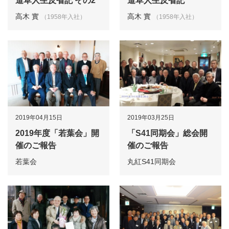
道草人生反省記 その2
道草人生反省記
高木 實
高木 實
（1958年入社）
（1958年入社）
2019年04月15日
2019年03月25日
2019年度「若葉会」開
「S41同期会」総会開
催のご報告
催のご報告
若葉会
丸紅S41同期会