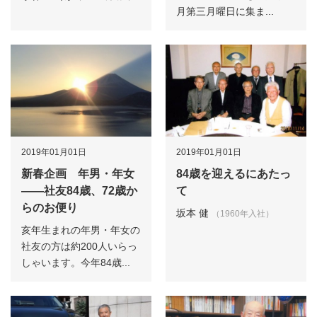
月第三月曜日に集ま...
2019年01月01日
2019年01月01日
新春企画 年男・年女
84歳を迎えるにあたっ
――社友84歳、72歳か
て
らのお便り
坂本 健
（1960年入社）
亥年生まれの年男・年女の
社友の方は約200人いらっ
しゃいます。今年84歳...