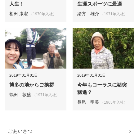
人生！
生涯スポーツに最適
相田 康宏
緒方 雄介
（1970年入社）
（1971年入社）
2019年01月01日
2019年01月01日
博多の地からご挨拶
今年もコーラスに猪突
猛進？
鶴田 敦盛
（1971年入社）
長尾 明美
（1965年入社）
ごあいさつ