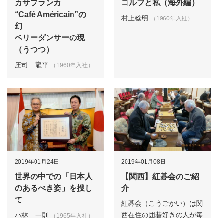
カサブランカ
ゴルフと私（海外編）
“Café Américain”の
村上稔明
（1960年入社）
幻
ベリーダンサーの現
（うつつ）
庄司 龍平
（1960年入社）
2019年01月24日
2019年01月08日
世界の中での「日本人
【関西】紅碁会のご紹
のあるべき姿」を捜し
介
て
紅碁会（こうごかい）は関
西在住の囲碁好きの人が毎
小林 一則
（1965年入社）