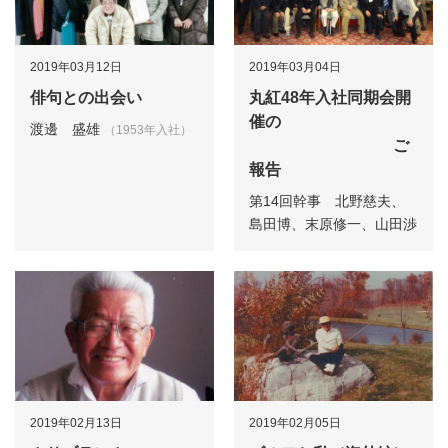
2019年03月12日
2019年03月04日
俳句との出会い
丸紅48年入社同期会開
催の
渡邊 盛雄
（1953年入社）
ご
報告
第14回幹事 北野慈夫、
島田博、末原修一、山田渉
2019年02月13日
2019年02月05日